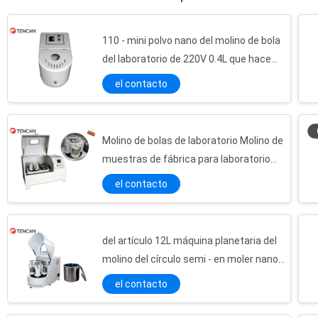
110 - mini polvo nano del molino de bola
del laboratorio de 220V 0.4L que hace
para la preparación de la muestra
el contacto
Uso de pulido del polvo de metal de la dureza de bola del carburo de tungsteno alto del tarro planetario del molino
Pote modificado para requisitos particulares del molino de bola de rollo de acero inoxidable 304 para el pulido del polvo de las muestras
Molino de bolas de laboratorio Molino de
Resistencia a la corrosión 500ML - el molino de pulido del rollo de cerámica del alúmina 10L sacude
muestras de fábrica para laboratorio
Tarro del molino de bola del corindón, tarro de alta temperatura de la amoladora de la resistencia
Máquina de molienda de dirección
El CE/ISO del tarro del molino de bola del poliuretano de la resistencia de desgaste certificó 100ML - 10L
el contacto
completa para nano polvo 4L
Tarro antienvejecedor del mismo tamaño de la amoladora de PTFE con resistencia de la alta y baja temperatura
El molino de bola de cerámica sacude 1 - 20L para el pulido de los materiales de la tierra rara/del silicato
del artículo 12L máquina planetaria del
Medias bolas de pulido pulidas durables acero inoxidable del diámetro de 1 - de 30m m material
molino del círculo semi - en moler nano
Bolas naturales del molino del molino de bola de la ágata medias, altos medios de pulido del molino de bola de la dureza
del polvo
el contacto
Bola de la circona del molino de bola de la pureza elevada medios con el diámetro de 1 - de 30m m
Color de pulido del blanco de la bola del alto de desgaste de la resistencia de bola alúmina del molino medios