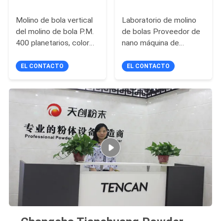
Molino de bola vertical
Laboratorio de molino
del molino de bola P.M.
de bolas Proveedor de
400 planetarios, color
nano máquina de
blanco nano XQM-1 de
trituración de polvo 40L
la fresadora del polvo
de rotación
EL CONTACTO
EL CONTACTO
multidimensional de
dirección completa