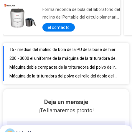
Bolas del carburo de tungsteno medias diámetro de 3 - de 10m m, bolas de pulido del polvo de metal
Forma redonda de bola del laboratorio del
15 - medios del molino de bola de la PU de la base de hierro de 30m m para el pulido estupendo/que se dispersa del polvo
molino del Portable del círculo planetario
200 - 3000 el uniforme de la máquina de la trituradora del polvo del laboratorio de KGS/Hour 380V/de la trituradora de mandíbula hizo salir tamaños
semi - para el pulido nano del polvo
el contacto
Máquina doble compacta de la trituradora del polvo del rollo con el ajuste de la función de la granulosidad de la salida
Máquina de la trituradora del polvo del rollo del doble del acero inoxidable, pequeña máquina de la trituradora de 200*240m m
240*240m m máquina de la trituradora del polvo de la capacidad de 300 kilogramos/hora con el rollo doble de cerámica del alúmina
Operación fácil doble ahorro de energía 5 de la mezcladora del polvo del cono - capacidad 300L
Material inclinado del acero inoxidable de la mezcladora 304 del polvo de la eficacia alta
Mezcladora del polvo tridimensional, 5 - máquina de la licuadora del polvo 100L
Deja un mensaje
¡Te llamaremos pronto!