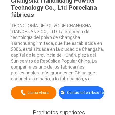
Changsha Tianchuang Powder
Technology Co., Ltd Porcelana
fábricas
TECNOLOGÍA DE POLVO DE CHANGSHA
TIANCHUANG CO., LTD. La empresa de
tecnología del polvo de Changsha
Tianchuang limitada, que fue establecida en
2006, está situada en la ciudad de Changsha,
capital de la provincia de Hunán, pieza del
Sur-centro de República Popular China. La
compañía es uno de los fabricantes
profesionales más grandes en China que
engancha a diseño, a la fabricación, y a
ventas de toda clase de molinos de bola del
laboratorio. Con experiencias ricas del
Llama Ahora.
Contacta Con Nosotros
trabajo duro en la industria, toda clase de
operación de los molinos de bola del
laboratorio que diseñamos y que produjimos
Productos superiores
...