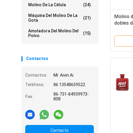
Molino De La Célula
(24)
Máquina Del Molino De La
Molino d
(21)
Gota
dobles d
frascos 
Amoladora Del Molino Del
(15)
Polvo
Contactos
Contactos:
Mr. Aivin Ai
Teléfono:
86 13548659522
86-731-84939973-
Fax:
808
Contacto