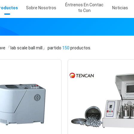
Éntrenos En Contac
roductos
Sobre Nosotros
Noticias
To Con
a
lave
「lab scale ball mill」
partido
150
productos.