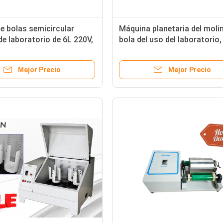
e bolas semicircular
Máquina planetaria del moli
 de laboratorio de 6L 220V,
bola del uso del laboratorio,
o para la fabricación de
amoladora nana del polvo
veras
Mejor Precio
Mejor Precio