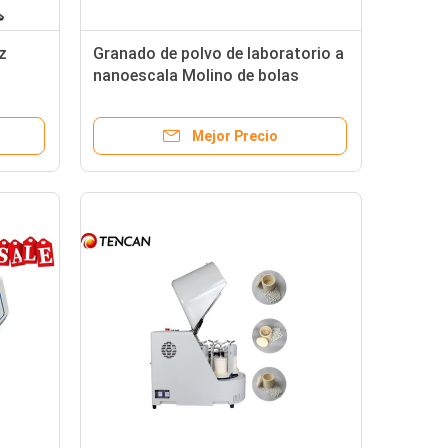
z
Granado de polvo de laboratorio a
nanoescala Molino de bolas
planetario Precio con alta
velocidad de rotación 70-670rpm
Mejor Precio