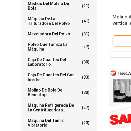
Medios Del Molino De
(21)
Bola
Molino d
Máquina De La
(41)
vertical
Trituradora Del Polvo
utilizad
Mezcladora Del Polvo
(31)
nanopul
Polvo Que Tamiza La
(7)
Máquina
Caja De Guantes Del
(30)
Laboratorio
Caja De Guantes Del Gas
(33)
Inerte
Molino De Bola De
(30)
Benchtop
Máquina Refrigerada De
(27)
La Centrifugadora...
Máquina Del Tamiz
(23)
Vibratorio