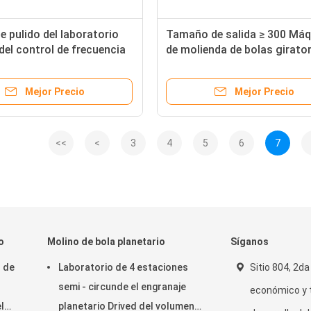
e pulido del laboratorio
Tamaño de salida ≥ 300 Máq
del control de frecuencia
de molienda de bolas girator
malla para la venta con velo
de rotación de 10-50 rpm
Mejor Precio
Mejor Precio
<<
<
3
4
5
6
7
o
Molino de bola planetario
Síganos
o de
Laboratorio de 4 estaciones
Sitio 804, 2da
semi - circunde el engranaje
económico y 
l
planetario Drived del volumen