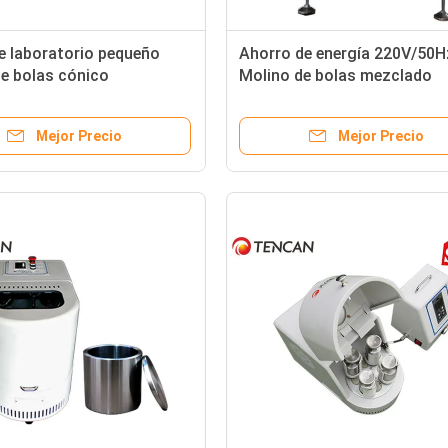
e laboratorio pequeño
Ahorro de energía 220V/50H
e bolas cónico
Molino de bolas mezclado
50 con 380V-50Hz
Capacidad máxima 3.5L
y 0,75KW de potencia
Mejor Precio
Mejor Precio