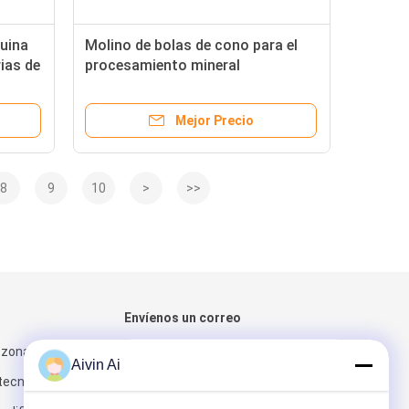
uina
Molino de bolas de cono para el
ias de
procesamiento mineral
cidad
Mejor Precio
8
9
10
>
>>
Envíenos un correo
 zona,
Aivin Ai
tecnológico del