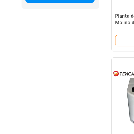
Planta d
Molino d
XMQ150*
Voltado 