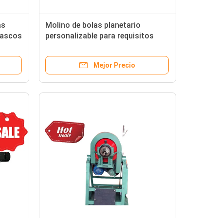
as
Molino de bolas planetario
frascos
personalizable para requisitos
nda de
únicos de procesamiento de
materiales
Mejor Precio