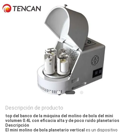
PIDA
UNA
CITA
MAPA
DEL
SITIO
POLÍTICA
DE
PRIVACIDAD
Descripción de producto
top del banco de la máquina del molino de bola del mini
volumen 0.4L con eficacia alta y de poco ruido planetarios
Descripción
El mini molino de bola planetario vertical
es un dispositivo