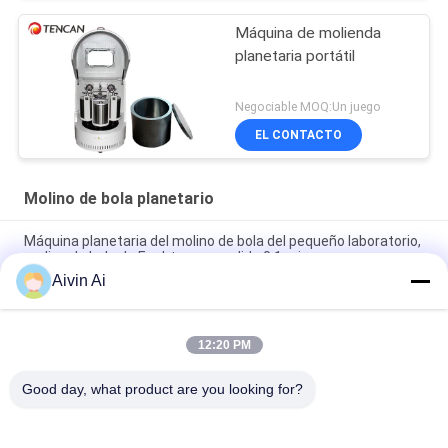
Máquina de molienda
planetaria portátil
Negociable MOQ:Un juego
EL CONTACTO
Molino de bola planetario
Máquina planetaria del molino de bola del pequeño laboratorio,
molino de bola de Enchtop con salida 0,1 micrones
Aivin Ai
Molino de bola planetario del mini del tamaño de la larga vida
laboratorio del tiempo con la fuente de alimentación 220V
12:20 PM
La máquina micro planetaria durable 90-870 RPM del molino
del tamaño compacto gira velocidad
Good day, what product are you looking for?
Categorías Populares
Todos