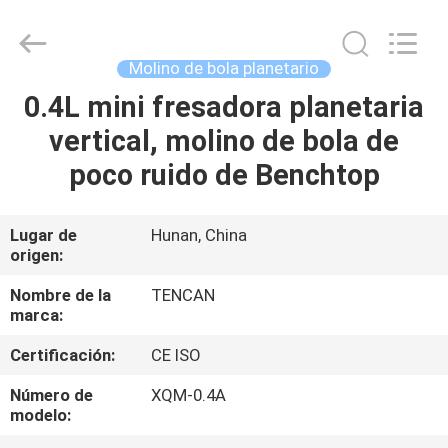
Changsha
Tianchuang
Powder
Technology
Co.,
Molino de bola planetario
Ltd.
All
0.4L mini fresadora planetaria
HOGAR
Rights
Reserved.
vertical, molino de bola de
PRODUCTOS
poco ruido de Benchtop
SOBRE
Lugar de
Hunan, China
origen:
NOSOTROS
Nombre de la
TENCAN
marca:
VIAJE
Certificación:
CE ISO
DE
LA
Número de
XQM-0.4A
modelo:
FÁBRICA