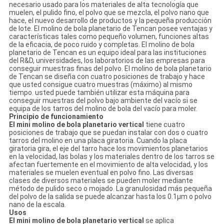
necesario usado para los materiales de alta tecnología que
muelen, el pulido fino, el polvo que se mezcla, el polvo nano que
hace, el nuevo desarrollo de productos y la pequeña producción
de lote. El molino de bola planetario de Tencan posee ventajas y
características tales como pequeño volumen, funciones altas
de la eficacia, de poco ruido y completas. El molino de bola
planetario de Tencan es un equipo ideal para las instituciones
del R&D, universidades, los laboratorios de las empresas para
conseguir muestras finas del polvo. El molino de bola planetario
de Tencan se diseña con cuatro posiciones de trabajo y hace
que usted consigue cuatro muestras (máximo) al mismo
tiempo. usted puede también utilizar esta máquina para
conseguir muestras del polvo bajo ambiente del vacío si se
equipa de los tarros del molino de bola del vacío para moler.
Principio de funcionamiento
El mini molino de bola planetario vertical
tiene cuatro
posiciones de trabajo que se puedan instalar con dos o cuatro
tarros del molino en una placa giratoria. Cuando la placa
giratoria gira, el eje del tarro hace los movimientos planetarios
en la velocidad, las bolas y los materiales dentro de los tarros se
afectan fuertemente en el movimiento de alta velocidad, y los
materiales se muelen eventual en polvo fino. Las diversas
clases de diversos materiales se pueden moler mediante
método de pulido seco o mojado. La granulosidad más pequeña
del polvo de la salida se puede alcanzar hasta los 0.1μm o polvo
nano de la escala.
Usos
El mini molino de bola planetario vertical
se aplica