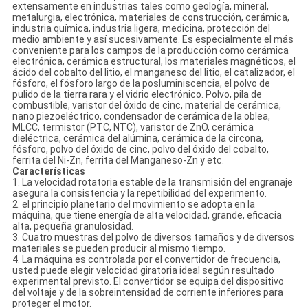
extensamente en industrias tales como geología, mineral,
metalurgia, electrónica, materiales de construcción, cerámica,
industria química, industria ligera, medicina, protección del
medio ambiente y así sucesivamente. Es especialmente el más
conveniente para los campos de la producción como cerámica
electrónica, cerámica estructural, los materiales magnéticos, el
ácido del cobalto del litio, el manganeso del litio, el catalizador, el
fósforo, el fósforo largo de la posluminiscencia, el polvo de
pulido de la tierra rara y el vidrio electrónico. Polvo, pila de
combustible, varistor del óxido de cinc, material de cerámica,
nano piezoeléctrico, condensador de cerámica de la oblea,
MLCC, termistor (PTC, NTC), varistor de ZnO, cerámica
dieléctrica, cerámica del alúmina, cerámica de la circona,
fósforo, polvo del óxido de cinc, polvo del óxido del cobalto,
ferrita del Ni-Zn, ferrita del Manganeso-Zn y etc.
Características
1. La velocidad rotatoria estable de la transmisión del engranaje
asegura la consistencia y la repetibilidad del experimento.
2. el principio planetario del movimiento se adopta en la
máquina, que tiene energía de alta velocidad, grande, eficacia
alta, pequeña granulosidad.
3. Cuatro muestras del polvo de diversos tamaños y de diversos
materiales se pueden producir al mismo tiempo.
4. La máquina es controlada por el convertidor de frecuencia,
usted puede elegir velocidad giratoria ideal según resultado
experimental previsto. El convertidor se equipa del dispositivo
del voltaje y de la sobreintensidad de corriente inferiores para
proteger el motor.