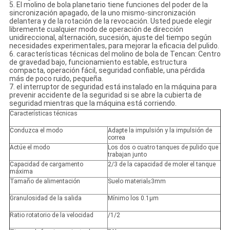
5. El molino de bola planetario tiene funciones del poder de la
sincronización apagado, de la uno mismo-sincronización
delantera y de la rotación de la revocación. Usted puede elegir
libremente cualquier modo de operación de dirección
unidireccional, alternación, sucesión, ajuste del tiempo según
necesidades experimentales, para mejorar la eficacia del pulido.
6. características técnicas del molino de bola de Tencan: Centro
de gravedad bajo, funcionamiento estable, estructura
compacta, operación fácil, seguridad confiable, una pérdida
más de poco ruido, pequeña.
7. el interruptor de seguridad está instalado en la máquina para
prevenir accidente de la seguridad si se abre la cubierta de
seguridad mientras que la máquina está corriendo.
Características técnicas
Conduzca el modo
Adapte la impulsión y la impulsión de
correa
Actúe el modo
Los dos o cuatro tanques de pulido que
trabajan junto
Capacidad de cargamento
2/3 de la capacidad de moler el tanque
máxima
Tamaño de alimentación
Suelo material≤3mm
Granulosidad de la salida
Mínimo los 0.1μm
Ratio rotatorio de la velocidad
/1/2