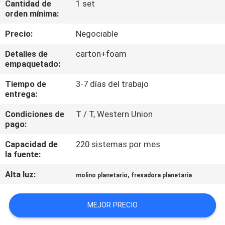
Cantidad de
1 set
orden mínima:
CONTROL
Precio:
Negociable
DE
Detalles de
carton+foam
CALIDAD
empaquetado:
Tiempo de
3-7 días del trabajo
ÉNTRENOS
entrega:
EN
Condiciones de
T / T, Western Union
CONTACTO
pago:
CON
Capacidad de
220 sistemas por mes
la fuente:
NOTICIAS
Alta luz:
,
molino planetario
fresadora planetaria
BLOG
MEJOR PRECIO