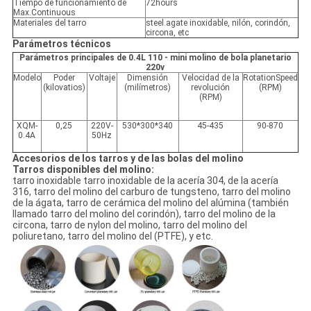
Tiempo de funcionamiento de
72hours
Max.Continuous
Materiales del tarro
steel.agate inoxidable, nilón, corindón,
circona, etc
Parámetros técnicos
Parámetros principales de 0.4L 110 - mini molino de bola planetario
220v
Modelo
Poder
Voltaje
Dimensión
Velocidad de la
RotationSpeed
(kilovatios)
(milímetros)
revolución
(RPM)
(RPM)
XQM-
0,25
220V-
530*300*340
45-435
90-870
0.4A
50Hz
Accesorios de los tarros y de las bolas del molino
Tarros disponibles del molino:
tarro inoxidable tarro inoxidable de la acería 304, de la acería
316, tarro del molino del carburo de tungsteno, tarro del molino
de la ágata, tarro de cerámica del molino del alúmina (también
llamado tarro del molino del corindón), tarro del molino de la
circona, tarro de nylon del molino, tarro del molino del
poliuretano, tarro del molino del (PTFE), y etc.