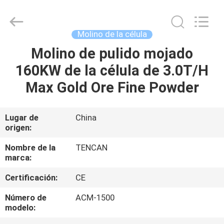
Changsha
Tianchuang
Powder
Technology
Co.,
Molino de la célula
Ltd.
All
Molino de pulido mojado
HOGAR
Rights
Reserved.
160KW de la célula de 3.0T/H
PRODUCTOS
Max Gold Ore Fine Powder
SOBRE
Lugar de
China
origen:
NOSOTROS
Nombre de la
TENCAN
marca:
VIAJE
Certificación:
CE
DE
LA
Número de
ACM-1500
modelo:
FÁBRICA