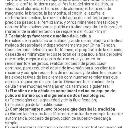
talco, el grafito, la tierra rara, el fosfato del hierro del litio, la
silicona, el alúmina, el hidróxido de aluminio, el hidróxido de
magnesio, la brucita, la bentonita, el caolín, el azufre, el
carbonato de calcio, la mezcla del agua del carbón, la piedra
preciosa pesada, el fertilizante, y otros minerales metálicos y
nos-metálico pulverizan el pulido extrafino mojado. La fineza del
material de la alimentación se requiere ser 45μm-1m m.
3.Technology favorece de molino de
la
célula
El molino de la célula es una clase grande de amoladora ultrafina
mojada desarrollada independientemente por China Tencan.
Considerando debido a punto técnico, el propósito de la solución
deseada es minimizar el coste total de la partícula fina del polvo
que muele, mejorar el gusto del material y aumentar
rendimiento energético, realizar proceso de producción
continuo, para reducir el coste de inversión para los clientes
máximo y cumplir requisitos de industrias y de clientes, exceda
las expectativas de los clientes continuamente mientras que
cumpla requisitos del producto. Obviamente, el molino de la
célula tiene muchas ventajas en los términos siguientes:
1)
El molino de la célula es actualmente el único equipo de
pulido ultrafino con el siguiente de dos tecnologías:
a) Tecnologías de la gravedad y de la fluidificación;
b) Tecnología de la fluidificación.
2)
Completamente nuevo proceso que derriba la tradición
a) Alimentación más baja fácilmente actuada y completamente
automática, proceso de producción de superior-descarga
simple;
b) Fácil realizar la producción continua con control convencional