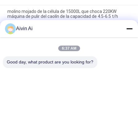
molino mojado de la célula de 15000L que choca 220KW
máquina de pulir del caolín de la capacidad de 4.5-6.5 t/h
Aivin Ai
Piedra caliza, mármol, equipo superficial de la modificación del
despolimerización de la calcita de la colmena del molino seco
de la célula
6:37 AM
30KW la mica, talco, cena vertical del molino de bola del
mezclador del grafito pulveriza la turbina de pulido mojada
Good day, what product are you looking for?
Categorías Populares
Todos
Molino De Bola Del 
Molino De Bola 
Laboratorio
Planetario
Molino De Bola De 
Molino De Bola 
Balanceo
Revuelto
Molino De Bola 
Tarro Del Molino De 
Vibrante
Bola