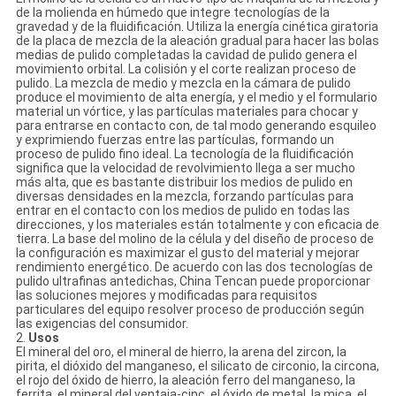
de la molienda en húmedo que integre tecnologías de la
gravedad y de la fluidificación. Utiliza la energía cinética giratoria
de la placa de mezcla de la aleación gradual para hacer las bolas
medias de pulido completadas la cavidad de pulido genera el
movimiento orbital. La colisión y el corte realizan proceso de
pulido. La mezcla de medio y mezcla en la cámara de pulido
produce el movimiento de alta energía, y el medio y el formulario
material un vórtice, y las partículas materiales para chocar y
para entrarse en contacto con, de tal modo generando esquileo
y exprimiendo fuerzas entre las partículas, formando un
proceso de pulido fino ideal. La tecnología de la fluidificación
significa que la velocidad de revolvimiento llega a ser mucho
más alta, que es bastante distribuir los medios de pulido en
diversas densidades en la mezcla, forzando partículas para
entrar en el contacto con los medios de pulido en todas las
direcciones, y los materiales están totalmente y con eficacia de
tierra. La base del molino de la célula y del diseño de proceso de
la configuración es maximizar el gusto del material y mejorar
rendimiento energético. De acuerdo con las dos tecnologías de
pulido ultrafinas antedichas, China Tencan puede proporcionar
las soluciones mejores y modificadas para requisitos
particulares del equipo resolver proceso de producción según
las exigencias del consumidor.
2.
Usos
El mineral del oro, el mineral de hierro, la arena del zircon, la
pirita, el dióxido del manganeso, el silicato de circonio, la circona,
el rojo del óxido de hierro, la aleación ferro del manganeso, la
ferrita, el mineral del ventaja-cinc, el óxido de metal, la mica, el