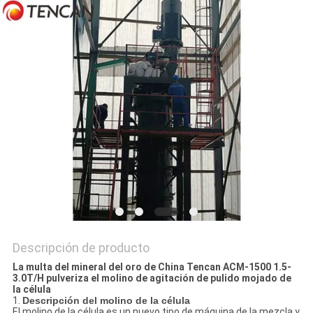
PIDA
UNA
CITA
MAPA
DEL
SITIO
POLÍTICA
DE
PRIVACIDAD
Descripción de producto
La multa del mineral del oro de China Tencan ACM-1500 1.5-
3.0T/H pulveriza el molino de agitación de pulido mojado de
la célula
1.
Descripción del molino de la célula
El molino de la célula es un nuevo tipo de máquina de la mezcla y