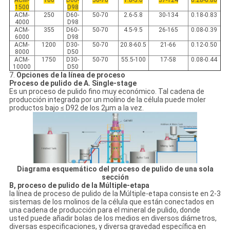
ACM-
160
D60-
50-70
1.8-3.0
37-124
0.28-0.80
1500
D98
ACM-
250
D60-
50-70
2.6-5.8
30-134
0.18-0.83
4000
D98
ACM-
355
D60-
50-70
4.5-9.5
26-165
0.08-0.39
6000
D98
ACM-
1200
D30-
50-70
20.8-60.5
21-66
0.12-0.50
8000
D50
ACM-
1750
D30-
50-70
55.5-100
17-58
0.08-0.44
10000
D50
7.
Opciones de la línea de proceso
Proceso de pulido de A. Single-stage
Es un proceso de pulido fino muy económico. Tal cadena de
producción integrada por un molino de la célula puede moler
productos bajo ≤ D92 de los 2μm a la vez.
Diagrama esquemático del proceso de pulido de una sola
sección
B, proceso de pulido de la Múltiple-etapa
la línea de proceso de pulido de la Múltiple-etapa consiste en 2-3
sistemas de los molinos de la célula que están conectados en
una cadena de producción para el mineral de pulido, donde
usted puede añadir bolas de los medios en diversos diámetros,
diversas especificaciones, y diversa gravedad específica en