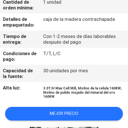
Cantidad de
1 unidad
orden mínima:
CONTROL
Detalles de
caja de la madera contrachapada
DE
empaquetado:
CALIDAD
Tiempo de
Con 1-2 meses de días laborables
entrega:
después del pago
ÉNTRENOS
Condiciones de
T/T, L/C
pago:
EN
CONTACTO
Capacidad de
30 unidades por mes
la fuente:
CON
Alta luz:
,
,
3.0T/H Max Cell Mill
Molino de la célula 160KW
Molino de pulido mojado del mineral del oro
NOTICIAS
160KW
MEJOR PRECIO
BLOG