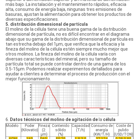
más bajo. La instalación y el mantenimiento rápidos, eficacia
alta, consumo de energía baja, ningunas tres emisiones de
basuras, ajustan la alimentación para obtener los productos de
diversas especificaciones.
5. distribución dimensional de partícula
El molino de la célula tiene una buena gama de la distribución
dimensional de partícula, no es difícil encontrar en el diagrama
abajo que su gama de la distribución dimensional de partícula es
tan estrecha debajo del 1μm, que verifica que la eficacia y la
fineza del molino de la célula estén siempre mucho mejor que
otros molinos. La fineza del molino de la célula varía con
diversas características del mineral, pero su tamaño de
partícula total se puede controlar dentro de una gama de los
0.5-15μm. Podemos realizar experimentos detallados para
ayudar a clientes a determinar el proceso de producción con el
mejor funcionamiento.
6.
Datos técnicos del molino de agitación de
la
célula
Modelo
Poder
Fineza
Contenido
Capacidad
Consumo de
Coste de
(Kilovatio)
(2:
sólido
(T/h)
energía
pulido
μm)
(%)
(KW/T/H)
(USD/TON)