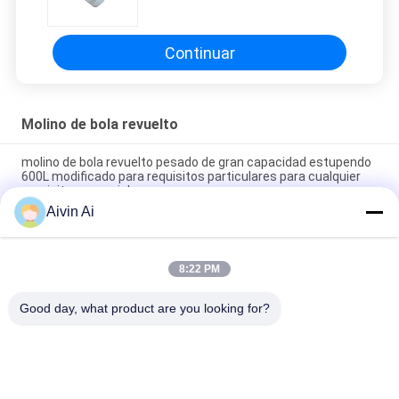
Producción intermitente/continua
Continuar
Molino de bola revuelto
molino de bola revuelto pesado de gran capacidad estupendo
600L modificado para requisitos particulares para cualquier
requisitos especiales
Aivin Ai
Tipo pesado molino de bola de pulido mojado 500L para pintar
y el pigmento del aceite
8:22 PM
Molino de bola revuelto resistente de la fabricación de
chocolate de la capacidad del modelo 100L
Good day, what product are you looking for?
Categorías Populares
Todos
Molino De Bola Del 
Molino De Bola 