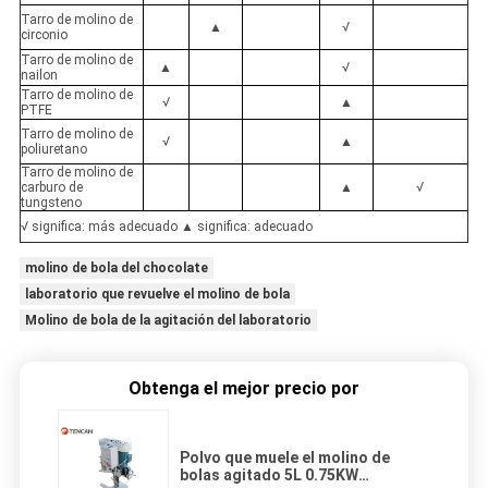
Tarro de molino de
▲
√
circonio
Tarro de molino de
▲
√
nailon
Tarro de molino de
√
▲
PTFE
Tarro de molino de
√
▲
poliuretano
Tarro de molino de
carburo de
▲
√
tungsteno
√ significa: más adecuado ▲ significa: adecuado
molino de bola del chocolate
laboratorio que revuelve el molino de bola
Molino de bola de la agitación del laboratorio
Obtenga el mejor precio por
Polvo que muele el molino de
bolas agitado 5L 0.75KW