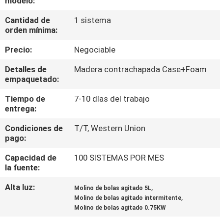
modelo:
Cantidad de
1 sistema
CONTROL
orden mínima:
DE
Precio:
Negociable
CALIDAD
Detalles de
Madera contrachapada Case+Foam
empaquetado:
ÉNTRENOS
Tiempo de
7-10 días del trabajo
EN
entrega:
CONTACTO
Condiciones de
T/T, Western Union
CON
pago:
Capacidad de
100 SISTEMAS POR MES
NOTICIAS
la fuente:
Alta luz:
,
Molino de bolas agitado 5L
,
BLOG
Molino de bolas agitado intermitente
Molino de bolas agitado 0.75KW