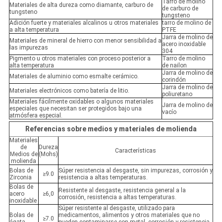
Tarro de molino
Materiales de alta dureza como diamante, carburo de
de carburo de
tungsteno
tungsteno
Adición fuerte y materiales alcalinos u otros materiales
tarro de molino de
a alta temperatura
PTFE
Jarra de molino de
Materiales de mineral de hierro con menor sensibilidad a
acero inoxidable
las impurezas
304
Pigmento u otros materiales con proceso posterior a
Tarro de molino
alta temperatura
de nailon
Jarra de molino de
Materiales de aluminio como esmalte cerámico.
corindón
Jarra de molino de
Materiales electrónicos como batería de litio.
poliuretano
Materiales fácilmente oxidables o algunos materiales
Jarra de molino de
especiales que necesitan ser protegidos bajo una
vacío
atmósfera especial.
Referencias sobre medios y materiales de molienda
Materiales
de
Dureza
Características
Medios de
(Mohs)
molienda
Bolas de
Súper resistencia al desgaste, sin impurezas, corrosión y
≥9.0
Zirconia
resistencia a altas temperaturas.
Bolas de
Resistente al desgaste, resistencia general a la
acero
≥6,0
corrosión, resistencia a altas temperaturas.
inoxidable
Súper resistente al desgaste, utilizado para
Bolas de
medicamentos, alimentos y otros materiales que no
≥7.0
ágata
pueden contaminarse con metal, corrosión y resistencia