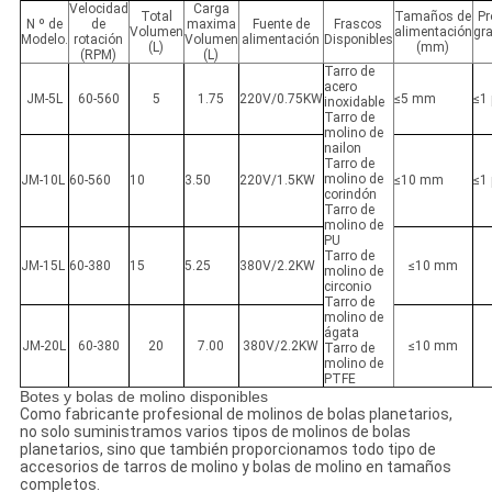
Velocidad
Carga
Total
Tamaños de
Pr
N º de
de
maxima
Fuente de
Frascos
Volumen
alimentación
gr
Modelo.
rotación
Volumen
alimentación
Disponibles
(L)
(mm)
(RPM)
(L)
Tarro de
acero
JM-5L
60-560
5
1.75
220V/0.75KW
≤5 mm
≤1
inoxidable
Tarro de
molino de
nailon
Tarro de
molino de
JM-10L
60-560
10
3.50
220V/1.5KW
≤10 mm
≤1
corindón
Tarro de
molino de
PU
Tarro de
JM-15L
60-380
15
5.25
380V/2.2KW
≤10 mm
molino de
circonio
Tarro de
molino de
ágata
JM-20L
60-380
20
7.00
380V/2.2KW
≤10 mm
Tarro de
molino de
PTFE
Botes y bolas de molino disponibles
Como fabricante profesional de molinos de bolas planetarios,
no solo suministramos varios tipos de molinos de bolas
planetarios, sino que también proporcionamos todo tipo de
accesorios de tarros de molino y bolas de molino en tamaños
completos.