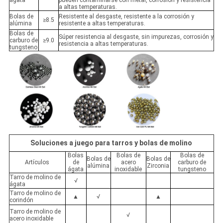
a altas temperaturas.
Bolas de
Resistente al desgaste, resistente a la corrosión y
≥8.5
alúmina
resistente a altas temperaturas.
Bolas de
Súper resistencia al desgaste, sin impurezas, corrosión y
carburo de
≥9.0
resistencia a altas temperaturas.
tungsteno
Soluciones a juego para tarros y bolas de molino
Bolas
Bolas de
Bolas de
Bolas de
Bolas de
Artículos
de
acero
carburo de
alúmina
Zirconia
ágata
inoxidable
tungsteno
Tarro de molino de
√
ágata
Tarro de molino de
▲
√
▲
corindón
Tarro de molino de
√
acero inoxidable