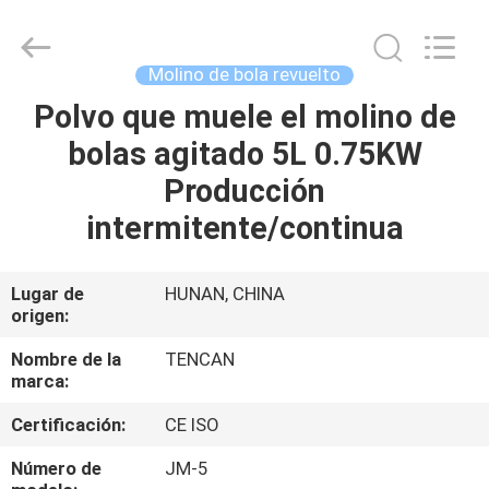
Changsha
Tianchuang
Powder
Technology
Co.,
Molino de bola revuelto
Ltd.
All
Polvo que muele el molino de
HOGAR
Rights
Reserved.
bolas agitado 5L 0.75KW
PRODUCTOS
Producción
intermitente/continua
SOBRE
NOSOTROS
Lugar de
HUNAN, CHINA
origen:
VIAJE
Nombre de la
TENCAN
marca:
DE
Certificación:
CE ISO
LA
FÁBRICA
Número de
JM-5