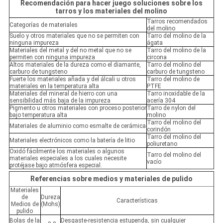
Recomendación para hacer juego soluciones sobre los
tarros y los materiales del molino
Tarros recomendados
Categorías de materiales
del molino
Suelo y otros materiales que no se permiten con
Tarro del molino de la
ninguna impureza
ágata
Materiales del metal y del no metal que no se
Tarro del molino de la
permiten con ninguna impureza
circona
Altos materiales de la dureza como el diamante,
Tarro del molino del
carburo de tungsteno
carburo de tungsteno
Fuerte los materiales añada y del álcali u otros
Tarro del molino de
materiales en la temperatura alta
PTFE
Materiales del mineral de hierro con una
Tarro inoxidable de la
sensibilidad más baja de la impureza
acería 304
Pigmento u otros materiales con proceso posterior
Tarro de nylon del
bajo temperatura alta
molino
Tarro del molino del
Materiales de aluminio como esmalte de cerámica
corindón
Tarro del molino del
Materiales electrónicos como la batería de litio
poliuretano
Oxidó fácilmente los materiales o algunos
Tarro del molino del
materiales especiales a los cuales necesite
vacío
protéjase bajo atmósfera especial.
Referencias sobre medios y materiales de pulido
Materiales
de
Dureza
Características
Medios de
(Mohs)
pulido
Bolas de la
Desgaste-resistencia estupenda, sin cualquier