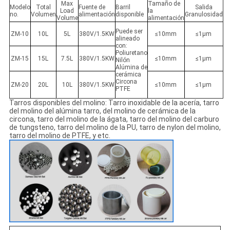
Max
Tamaño de
Modelo
Total
Fuente de
Barril
Salida
Load
la
no.
Volumen
alimentación
disponible
Granulosidad
Volume
alimentación
Puede ser
ZM-10
10L
5L
380V/1.5KW
≤10mm
≤1μm
alineado
con:
Poliuretano
ZM-15
15L
7.5L
380V/1.5KW
≤10mm
≤1μm
Nilón
Alúmina de
cerámica
Circona
ZM-20
20L
10L
380V/1.5KW
≤10mm
≤1μm
PTFE
Tarros disponibles del molino: Tarro inoxidable de la acería, tarro
del molino del alúmina tarro, del molino de cerámica de la
circona, tarro del molino de la ágata, tarro del molino del carburo
de tungsteno, tarro del molino de la PU, tarro de nylon del molino,
tarro del molino de PTFE, y etc.