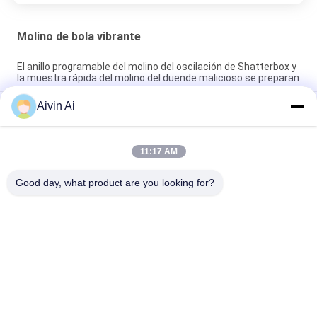
Molino de bola vibrante
El anillo programable del molino del oscilación de Shatterbox y
la muestra rápida del molino del duende malicioso se preparan
Aivin Ai
Capacidad de pulido del cuenco 300g de Shatterbox tres de la
amoladora de la muestra del laboratorio del molino del
oscilación de TENCAN
11:17 AM
Dos larga vida vibrante de pulido del molino del oscilación de la
capacidad del molino de bola del cuenco 200g
Good day, what product are you looking for?
Categorías Populares
Todos
Molino De Bola Del 
Molino De Bola 
Laboratorio
Planetario
Molino De Bola De 
Molino De Bola 
Balanceo
Revuelto