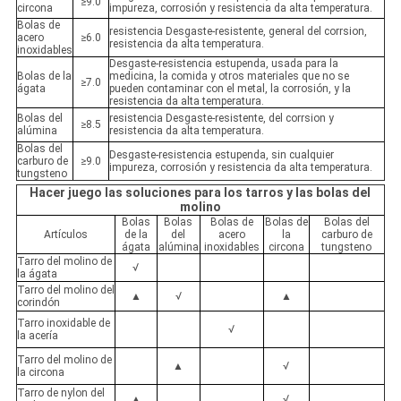
≥9.0
circona
impureza, corrosión y resistencia da alta temperatura.
Bolas de
resistencia Desgaste-resistente, general del corrsion,
acero
≥6.0
resistencia da alta temperatura.
inoxidables
Desgaste-resistencia estupenda, usada para la
Bolas de la
medicina, la comida y otros materiales que no se
≥7.0
ágata
pueden contaminar con el metal, la corrosión, y la
resistencia da alta temperatura.
Bolas del
resistencia Desgaste-resistente, del corrsion y
≥8.5
alúmina
resistencia da alta temperatura.
Bolas del
Desgaste-resistencia estupenda, sin cualquier
carburo de
≥9.0
impureza, corrosión y resistencia da alta temperatura.
tungsteno
Hacer juego las soluciones para los tarros y las bolas del
molino
Bolas
Bolas
Bolas de
Bolas de
Bolas del
Artículos
de la
del
acero
la
carburo de
ágata
alúmina
inoxidables
circona
tungsteno
Tarro del molino de
√
la ágata
Tarro del molino del
▲
√
▲
corindón
Tarro inoxidable de
√
la acería
Tarro del molino de
▲
√
la circona
Tarro de nylon del
▲
√