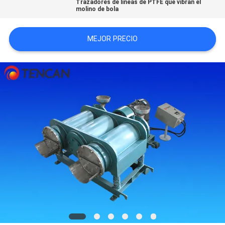
Trazadores de líneas de PTFE que vibran el
PIDA
molino de bola
UNA
MEJOR PRECIO
CITA
MAPA
DEL
SITIO
POLÍTICA
DE
PRIVACIDAD