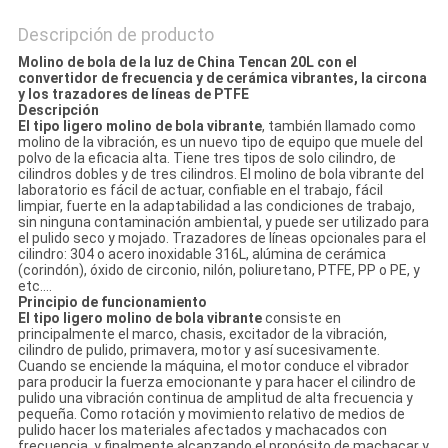
Descripción de producto
Molino de bola de la luz de China Tencan 20L con el
convertidor de frecuencia y de cerámica vibrantes, la circona
y los trazadores de líneas de PTFE
Descripción
El tipo ligero molino de bola vibrante
, también llamado como
molino de la vibración, es un nuevo tipo de equipo que muele del
polvo de la eficacia alta. Tiene tres tipos de solo cilindro, de
cilindros dobles y de tres cilindros. El molino de bola vibrante del
laboratorio es fácil de actuar, confiable en el trabajo, fácil
limpiar, fuerte en la adaptabilidad a las condiciones de trabajo,
sin ninguna contaminación ambiental, y puede ser utilizado para
el pulido seco y mojado. Trazadores de líneas opcionales para el
cilindro: 304 o acero inoxidable 316L, alúmina de cerámica
(corindón), óxido de circonio, nilón, poliuretano, PTFE, PP o PE, y
etc….
Principio de funcionamiento
El tipo ligero molino de bola vibrante
consiste en
principalmente el marco, chasis, excitador de la vibración,
cilindro de pulido, primavera, motor y así sucesivamente.
Cuando se enciende la máquina, el motor conduce el vibrador
para producir la fuerza emocionante y para hacer el cilindro de
pulido una vibración continua de amplitud de alta frecuencia y
pequeña. Como rotación y movimiento relativo de medios de
pulido hacer los materiales afectados y machacados con
frecuencia, y finalmente alcanzando el propósito de machacar y