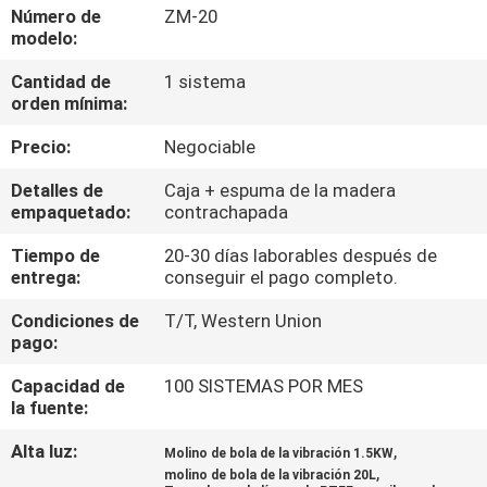
Número de
ZM-20
modelo:
CONTROL
Cantidad de
1 sistema
DE
orden mínima:
CALIDAD
Precio:
Negociable
ÉNTRENOS
Detalles de
Caja + espuma de la madera
empaquetado:
contrachapada
EN
Tiempo de
20-30 días laborables después de
CONTACTO
entrega:
conseguir el pago completo.
CON
Condiciones de
T/T, Western Union
pago:
NOTICIAS
Capacidad de
100 SISTEMAS POR MES
la fuente:
BLOG
Alta luz:
,
Molino de bola de la vibración 1.5KW
,
molino de bola de la vibración 20L