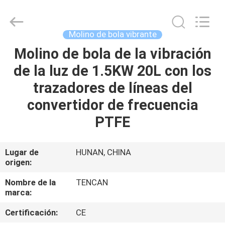
Changsha
Tianchuang
Powder
Technology
Co.,
Molino de bola vibrante
Ltd.
All
Molino de bola de la vibración
HOGAR
Rights
Reserved.
de la luz de 1.5KW 20L con los
PRODUCTOS
trazadores de líneas del
convertidor de frecuencia
SOBRE
PTFE
NOSOTROS
Lugar de
HUNAN, CHINA
origen:
VIAJE
DE
Nombre de la
TENCAN
marca:
LA
Certificación:
CE
FÁBRICA