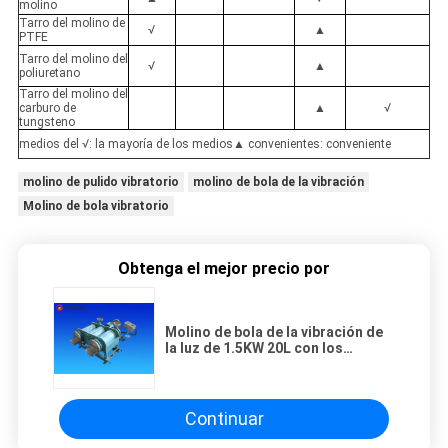
molino
Tarro del molino de
√
▲
PTFE
Tarro del molino del
√
▲
poliuretano
Tarro del molino del
carburo de
▲
√
tungsteno
medios del √: la mayoría de los medios▲ convenientes: conveniente
molino de pulido vibratorio
molino de bola de la vibración
Molino de bola vibratorio
Obtenga el mejor precio por
Molino de bola de la vibración de
la luz de 1.5KW 20L con los
trazadores de líneas del
convertidor de frecuencia PTFE
Continuar