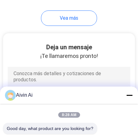
31
Vea más
Mezcladora del
polvo
Deja un mensaje
¡Te llamaremos pronto!
7
Polvo que tamiza la
Aivin Ai
máquina
8:28 AM
Good day, what product are you looking for?