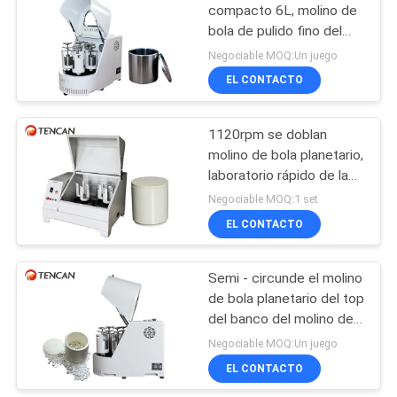
compacto 6L, molino de
bola de pulido fino del
21
uso multi
Negociable MOQ:Un juego
medios del molino
EL CONTACTO
de bola
1120rpm se doblan
molino de bola planetario,
laboratorio rápido de la
amoladora del molino de
Negociable MOQ:1 set
bola de la disipación de
EL CONTACTO
41
calor
máquina de la
Semi - circunde el molino
de bola planetario del top
trituradora del polvo
del banco del molino de
bola de la forma 4L para
Negociable MOQ:Un juego
el experimento
EL CONTACTO