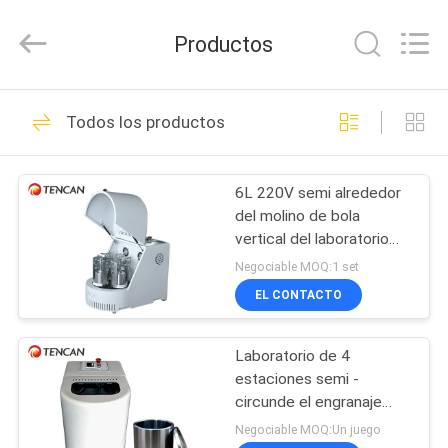
Changsha
Tianchuang
Powder
Productos
Technology
Co.,
Ltd.
All
HOGAR
Rights
163
Reserved.
Todos los productos
Molino de bola del
PRODUCTOS
laboratorio
6L 220V semi alrededor
del molino de bola
SOBRE
vertical del laboratorio
NOSOTROS
para la fabricación nana
Negociable MOQ:1 set
del polvo de la escala
EL CONTACTO
301
VIAJE
Molino de bola
Laboratorio de 4
DE
estaciones semi -
LA
planetario
circunde el engranaje
planetario Drived del
FÁBRICA
Negociable MOQ:Un juego