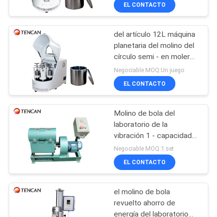
volumen del molino de
EL CONTACTO
bola 16L de poco ruido
CONTROL
del artículo 12L máquina
DE
118
planetaria del molino del
CALIDAD
círculo semi - en moler
Molino de bola de
nano del polvo
Negociable MOQ:Un juego
balanceo
ÉNTRENOS
EL CONTACTO
EN
Molino de bola del
CONTACTO
laboratorio de la
CON
vibración 1 - capacidad
81
grande 5L del volumen
Negociable MOQ:1 set
del tarro del 80% y de la
Molino de bola
EL CONTACTO
NOTICIAS
chaqueta de agua
revuelto
el molino de bola
BLOG
revuelto ahorro de
energía del laboratorio