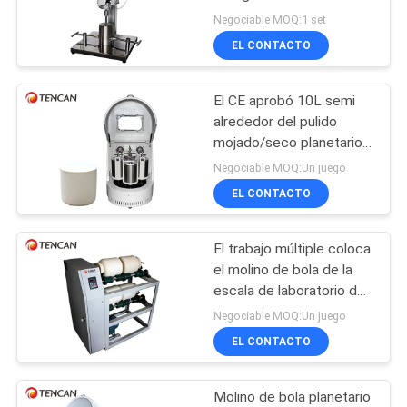
220V 1400rpm gira la
PIDA
Negociable MOQ:1 set
velocidad de poco ruido
EL CONTACTO
UNA
47
CITA
Molino de bola
El CE aprobó 10L semi
alrededor del pulido
vibrante
MAPA
mojado/seco planetario
del molino de bola para el
DEL
Negociable MOQ:Un juego
polvo nano
EL CONTACTO
SITIO
El trabajo múltiple coloca
35
POLÍTICA
el molino de bola de la
Tarro del molino de
DE
escala de laboratorio del
tarro del balanceo para el
Negociable MOQ:Un juego
PRIVACIDAD
bola
pulido
EL CONTACTO
intermitente/continuo
Molino de bola planetario